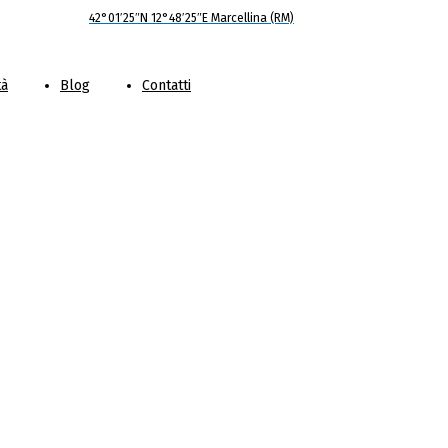
42°01′25″N 12°48′25″E Marcellina (RM)
tà
Blog
Contatti